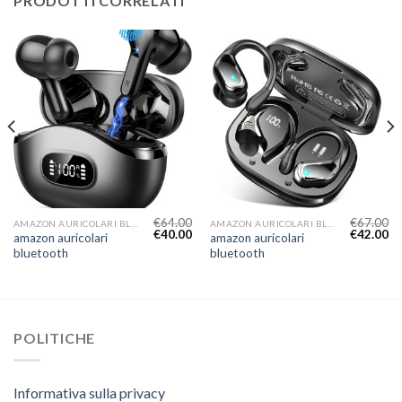
PRODOTTI CORRELATI
€
64.00
€
67.00
AMAZON AURICOLARI BLUETOOTH
AMAZON AURICOLARI BLUETOOTH
€
40.00
€
42.00
amazon auricolari
amazon auricolari
bluetooth
bluetooth
POLITICHE
Informativa sulla privacy