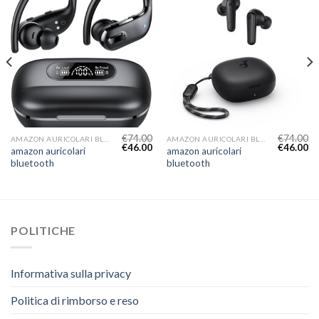
€
74.00
€
74.00
AMAZON AURICOLARI BLUETOOTH
AMAZON AURICOLARI BLUETOOTH
€
46.00
€
46.00
amazon auricolari
amazon auricolari
bluetooth
bluetooth
POLITICHE
Informativa sulla privacy
Politica di rimborso e reso