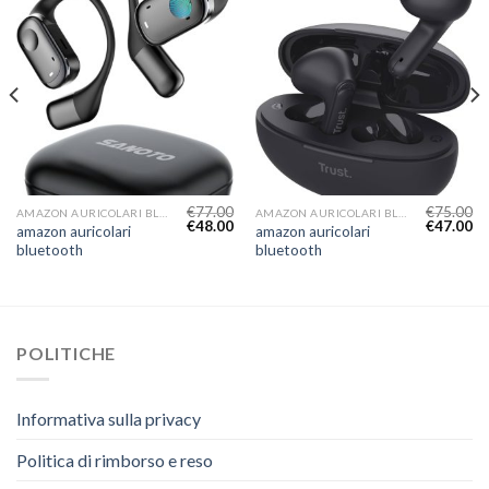
€
77.00
€
75.00
AMAZON AURICOLARI BLUETOOTH
AMAZON AURICOLARI BLUETOOTH
€
48.00
€
47.00
amazon auricolari
amazon auricolari
bluetooth
bluetooth
POLITICHE
Informativa sulla privacy
Politica di rimborso e reso