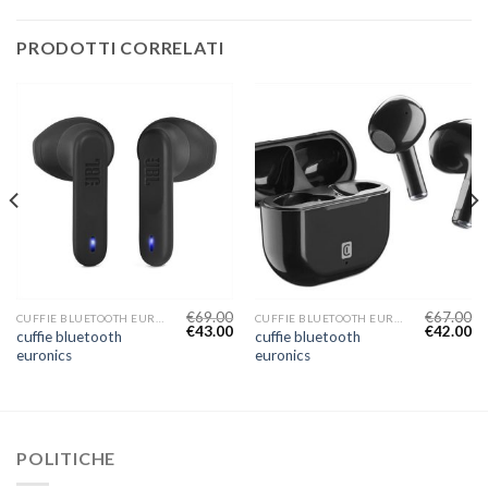
PRODOTTI CORRELATI
€
69.00
€
67.00
CUFFIE BLUETOOTH EURONICS
CUFFIE BLUETOOTH EURONICS
€
43.00
€
42.00
cuffie bluetooth
cuffie bluetooth
euronics
euronics
POLITICHE