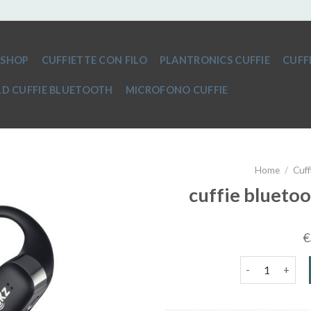
SHOP
CUFFIETTE CON FILO
PLANTRONICS CUFFIE
CUFF
D CUFFIE BLUETOOTH
MICROFONO CUFFIE
Home
/
Cuff
cuffie bluetoo
€
cuffie bluetoot