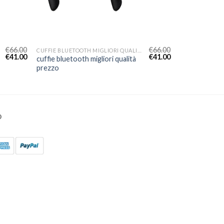
€
66.00
€
66.00
CUFFIE BLUETOOTH MIGLIORI QUALITÀ PREZZO
€
41.00
€
41.00
cuffie bluetooth migliori qualità
prezzo
O