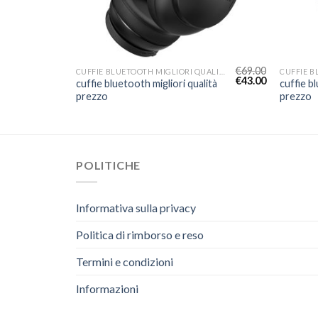
€
67.00
€
69.00
CUFFIE BLUETOOTH MIGLIORI QUALITÀ PREZZO
CUFFIE BLUETOOTH MIGLIORI QUALITÀ PREZZO
€
42.00
€
43.00
lità
cuffie bluetooth migliori qualità
cuffie b
prezzo
prezzo
POLITICHE
Informativa sulla privacy
Politica di rimborso e reso
Termini e condizioni
Informazioni