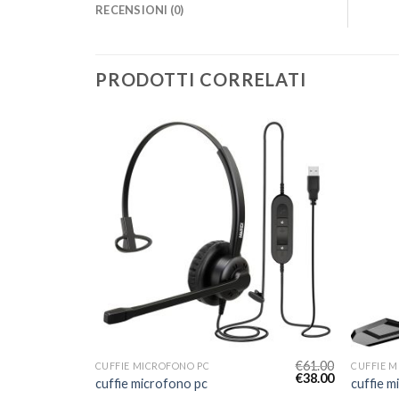
RECENSIONI (0)
PRODOTTI CORRELATI
€
62.00
€
61.00
CUFFIE MICROFONO PC
CUFFIE 
€
39.00
€
38.00
cuffie microfono pc
cuffie m