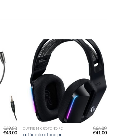
€
69.00
€
66.00
CUFFIE MICROFONO PC
€
43.00
€
41.00
cuffie microfono pc