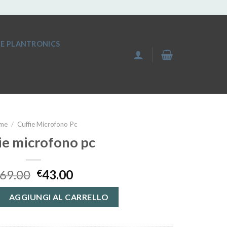
IE PLANTRONICS
me
/
Cuffie Microfono Pc
ie microfono pc
69.00
43.00
€
no pc quantità
AGGIUNGI AL CARRELLO