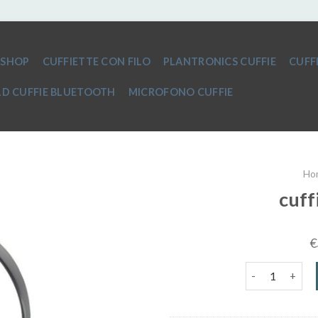
SHOP
CUFFIETTE CON FILO
PLANTRONICS CUFFIE
CUFF
D CUFFIE BLUETOOTH
MICROFONO CUFFIE
Ho
cuff
€
cuffie microfo