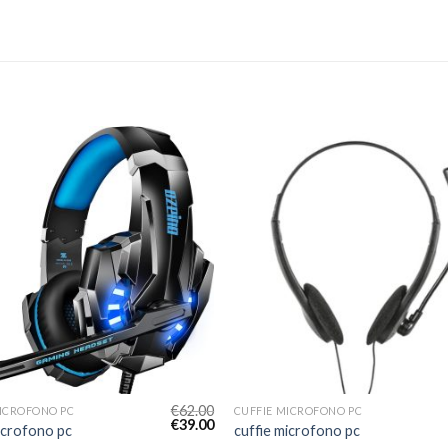
€
62.00
MICROFONO PC
CUFFIE MICROFONO PC
€
39.00
icrofono pc
cuffie microfono pc