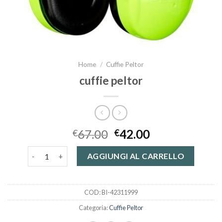
Home
/
Cuffie Peltor
cuffie peltor
67.00
42.00
€
€
cuffie peltor quantità
AGGIUNGI AL CARRELLO
COD:
BI-42311999
Categoria:
Cuffie Peltor