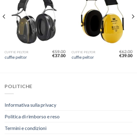
€
59.00
€
62.00
CUFFIE PELTOR
CUFFIE PELTOR
€
37.00
€
39.00
cuffie peltor
cuffie peltor
POLITICHE
Informativa sulla privacy
Politica di rimborso e reso
Termini e condizioni