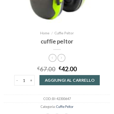
Home
/
Cuffie Peltor
cuffie peltor
67.00
42.00
€
€
cuffie peltor quantità
AGGIUNGI AL CARRELLO
COD:
BI-42300647
Categoria:
Cuffie Peltor