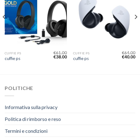
€
61.00
€
64.00
CUFFIE PS
CUFFIE PS
€
38.00
€
40.00
cuffie ps
cuffie ps
POLITICHE
Informativa sulla privacy
Politica di rimborso e reso
Termini e condizioni