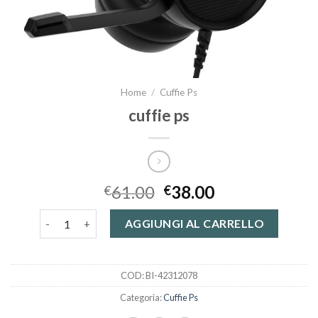
Home
/
Cuffie Ps
cuffie ps
61.00
38.00
€
€
cuffie ps quantità
AGGIUNGI AL CARRELLO
COD:
BI-42312078
Categoria:
Cuffie Ps