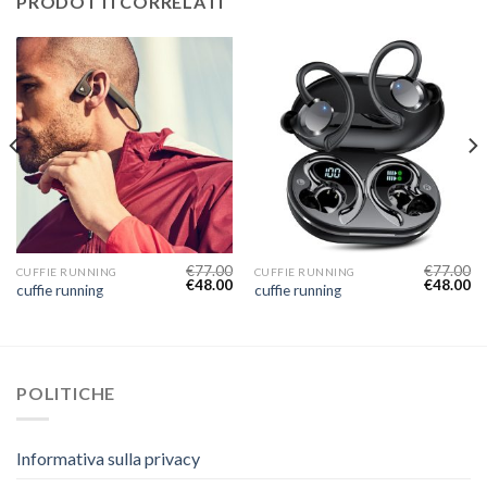
PRODOTTI CORRELATI
€
77.00
€
77.00
CUFFIE RUNNING
CUFFIE RUNNING
€
48.00
€
48.00
cuffie running
cuffie running
POLITICHE
Informativa sulla privacy