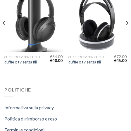
€
64.00
€
72.00
CUFFIE X TV SENZA FILI
CUFFIE X TV SENZA FILI
€
40.00
€
45.00
cuffie x tv senza fili
cuffie x tv senza fili
POLITICHE
Informativa sulla privacy
Politica di rimborso e reso
Termini e condizioni