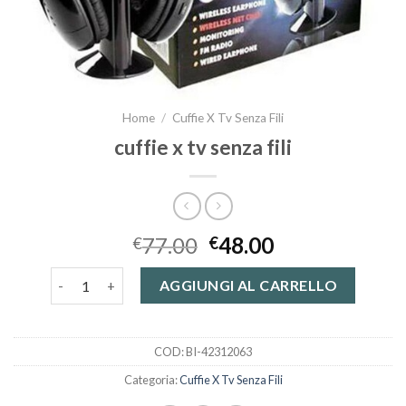
Home
/
Cuffie X Tv Senza Fili
cuffie x tv senza fili
77.00
48.00
€
€
cuffie x tv senza fili quantità
AGGIUNGI AL CARRELLO
COD:
BI-42312063
Categoria:
Cuffie X Tv Senza Fili