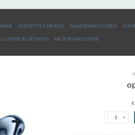
SHOP
CUFFIETTE CON FILO
PLANTRONICS CUFFIE
CUFF
D CUFFIE BLUETOOTH
MICROFONO CUFFIE
H
op
€
oppo auricolar