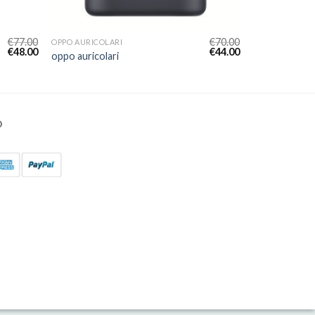
€
77.00
€
70.00
OPPO AURICOLARI
€
48.00
€
44.00
oppo auricolari
O