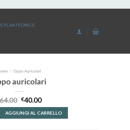
IE PLANTRONICS
ome
/
Oppo Auricolari
po auricolari
64.00
40.00
€
i quantità
AGGIUNGI AL CARRELLO