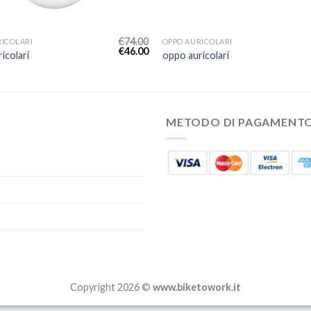
€
74.00
RICOLARI
OPPO AURICOLARI
€
46.00
icolari
oppo auricolari
METODO DI PAGAMENT
Copyright 2026 ©
www.biketowork.it