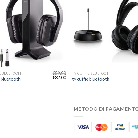
€
59.00
E BLUETOOTH
TV CUFFIE BLUETOOTH
€
37.00
e bluetooth
tv cuffie bluetooth
METODO DI PAGAMENT