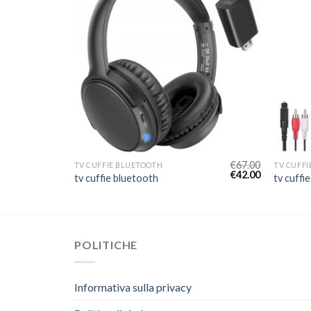
€
64.00
€
67.00
TV CUFFIE BLUETOOTH
TV CUFFI
€
40.00
€
42.00
tv cuffie bluetooth
tv cuffi
POLITICHE
Informativa sulla privacy