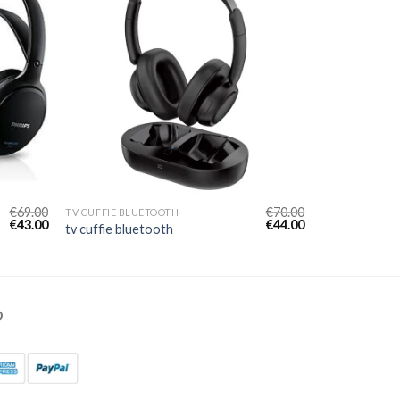
€
69.00
€
70.00
TV CUFFIE BLUETOOTH
€
43.00
€
44.00
tv cuffie bluetooth
O