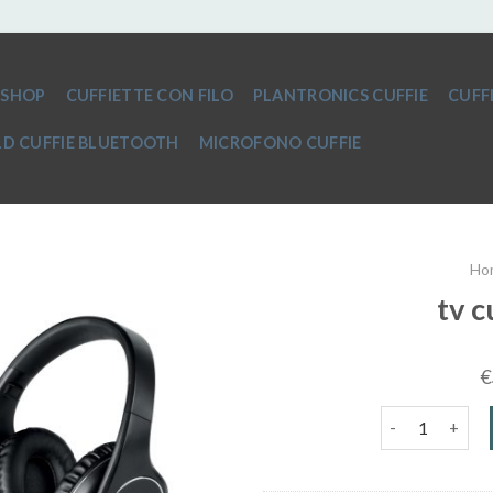
SHOP
CUFFIETTE CON FILO
PLANTRONICS CUFFIE
CUFF
D CUFFIE BLUETOOTH
MICROFONO CUFFIE
Ho
tv c
€
tv cuffie blue