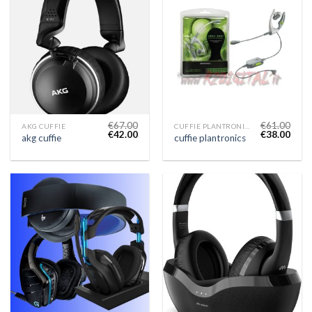
€
67.00
€
61.00
AKG CUFFIE
CUFFIE PLANTRONICS
€
42.00
€
38.00
akg cuffie
cuffie plantronics