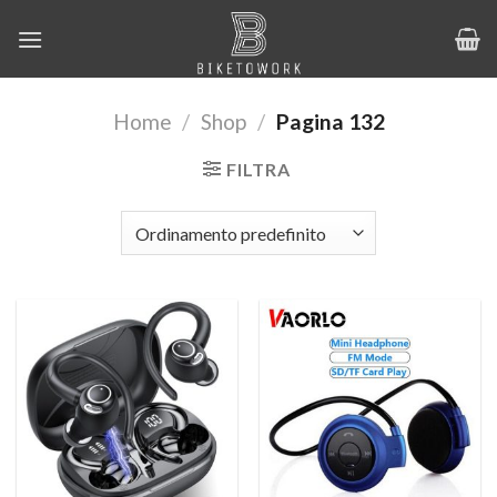
Salta
ai
contenuti
Home
/
Shop
/
Pagina 132
FILTRA