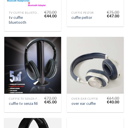
€
70.00
€
75.00
TV CUFFIE BLUETOOTH
CUFFIE PELTOR
€
44.00
€
47.00
tv cuffie
cuffie peltor
bluetooth
€
72.00
€
64.00
CUFFIE TV SENZA FILI
OVER EAR CUFFIE
€
45.00
€
40.00
cuffie tv senza fili
over ear cuffie