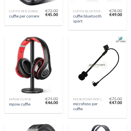
€
72.00
€
78.00
CUFFIE PER CORRERE
CUFFIE BLUETOOTH SPORT
€
45.00
€
49.00
cuffie bluetooth
cuffie per correre
sport
€
74.00
€
75.00
MPOW CUFFIE
MICROFONO PER CUFFIE
€
46.00
€
47.00
microfono per
mpow cuffie
cuffie