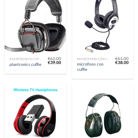
€
62.00
€
61.00
PLANTRONICS CUFFIE
MICROFONO CON CUFFIE
€
39.00
€
38.00
microfono con
plantronics cuffie
cuffie