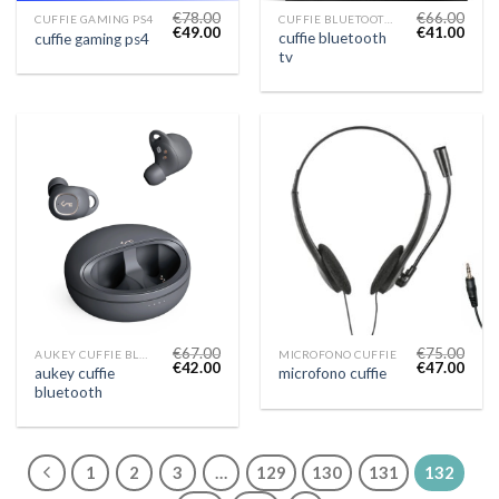
€
78.00
€
66.00
CUFFIE GAMING PS4
CUFFIE BLUETOOTH TV
€
49.00
€
41.00
cuffie bluetooth
cuffie gaming ps4
tv
€
67.00
€
75.00
AUKEY CUFFIE BLUETOOTH
MICROFONO CUFFIE
€
42.00
€
47.00
aukey cuffie
microfono cuffie
bluetooth
1
2
3
…
129
130
131
132