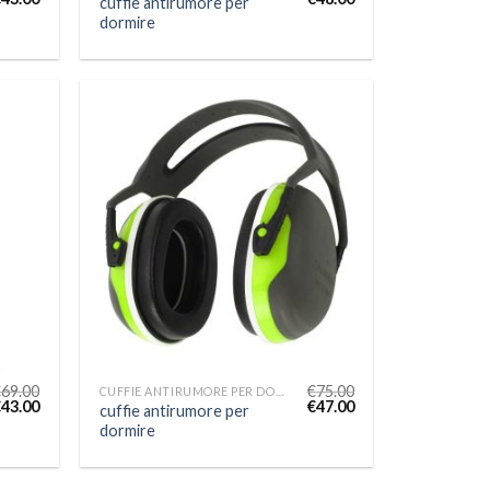
cuffie antirumore per
dormire
€
69.00
€
75.00
CUFFIE ANTIRUMORE PER DORMIRE
€
43.00
€
47.00
cuffie antirumore per
dormire