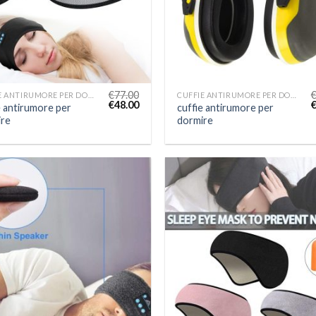
€
77.00
CUFFIE ANTIRUMORE PER DORMIRE
CUFFIE ANTIRUMORE PER DORMIRE
€
48.00
e antirumore per
cuffie antirumore per
re
dormire