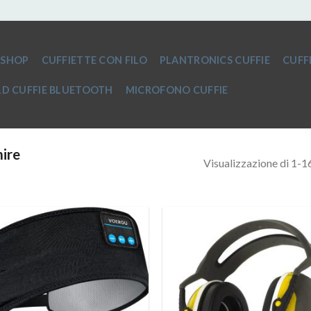
SHOP
CUFFIETTE CON FILO
PLANTRONICS CUFFIE
CUFF
D CUFFIE BLUETOOTH
MICROFONO CUFFIE
ire
Visualizzazione di 1-16 