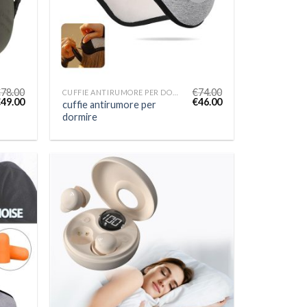
€
78.00
€
74.00
CUFFIE ANTIRUMORE PER DORMIRE
€
49.00
€
46.00
cuffie antirumore per
dormire