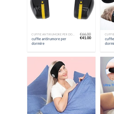
€
66.00
CUFFIE ANTIRUMORE PER DORMIRE
€
41.00
cuffie antirumore per
cuffi
dormire
dormi