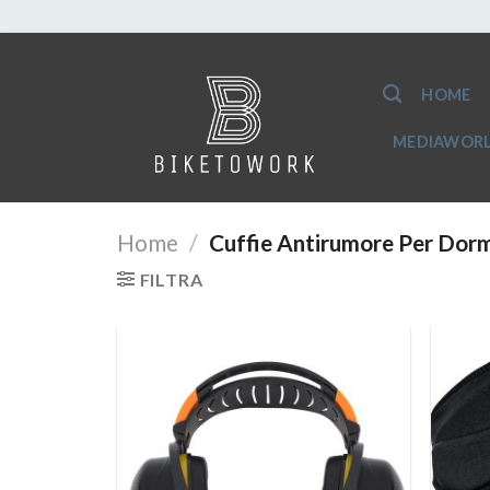
Salta
ai
HOME
contenuti
MEDIAWORL
Home
/
Cuffie Antirumore Per Dorm
FILTRA