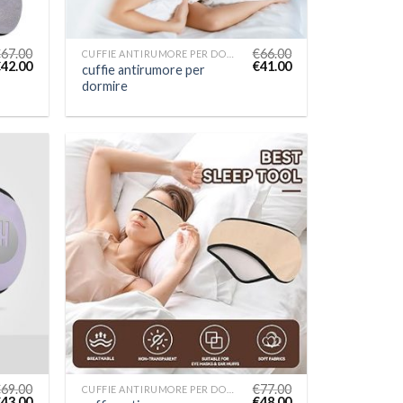
€
67.00
€
66.00
CUFFIE ANTIRUMORE PER DORMIRE
€
42.00
€
41.00
cuffie antirumore per
dormire
€
69.00
€
77.00
CUFFIE ANTIRUMORE PER DORMIRE
€
43.00
€
48.00