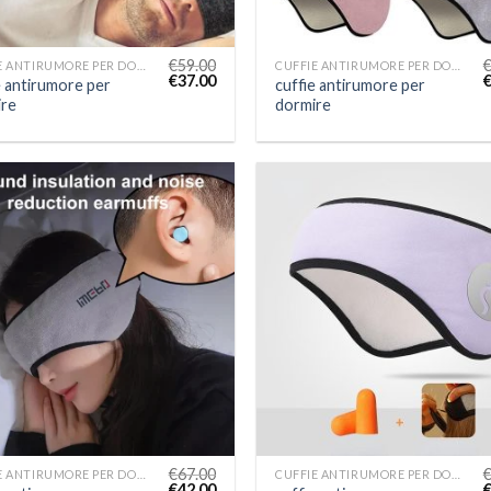
€
59.00
CUFFIE ANTIRUMORE PER DORMIRE
CUFFIE ANTIRUMORE PER DORMIRE
€
37.00
e antirumore per
cuffie antirumore per
re
dormire
€
67.00
CUFFIE ANTIRUMORE PER DORMIRE
CUFFIE ANTIRUMORE PER DORMIRE
€
42.00