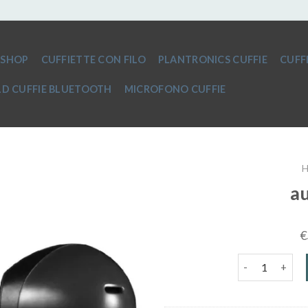
SHOP
CUFFIETTE CON FILO
PLANTRONICS CUFFIE
CUFF
D CUFFIE BLUETOOTH
MICROFONO CUFFIE
au
€
auricolari a fil