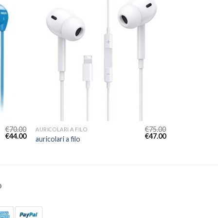
€
70.00
€
75.00
AURICOLARI A FILO
€
44.00
€
47.00
auricolari a filo
O