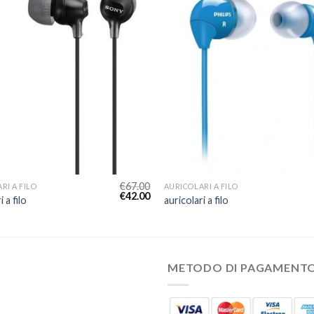
€
67.00
RI A FILO
AURICOLARI A FILO
€
42.00
i a filo
auricolari a filo
METODO DI PAGAMENT