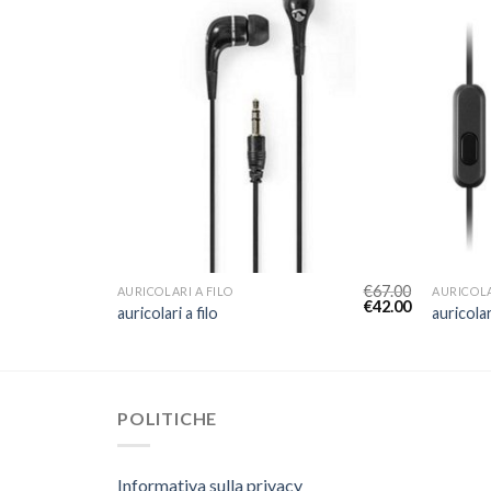
€
77.00
€
67.00
AURICOLARI A FILO
AURICOLA
€
48.00
€
42.00
auricolari a filo
auricolar
POLITICHE
Informativa sulla privacy