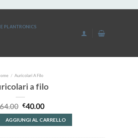
IE PLANTRONICS
Home
/
Auricolari A Filo
ricolari a filo
64.00
40.00
€
o quantità
AGGIUNGI AL CARRELLO