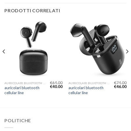
PRODOTTI CORRELATI
€
64.00
€
74.00
AURICOLARI BLUETOOTH CELLULAR LINE
AURICOLARI BLUETOOTH CELLULAR LINE
€
40.00
€
46.00
auricolari bluetooth
auricolari bluetooth
cellular line
cellular line
POLITICHE