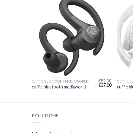
€
72.00
€
59.00
LD
CUFFIE BLUETOOTH MEDIAWORLD
CUFFIE 
€
45.00
€
37.00
d
cuffie bluetooth mediaworld
cuffie 
POLITICHE