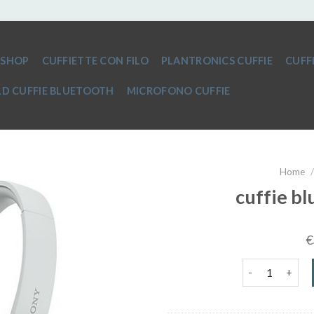
SHOP
CUFFIETTE CON FILO
PLANTRONICS CUFFIE
CUFF
D CUFFIE BLUETOOTH
MICROFONO CUFFIE
Home
/
cuffie b
€
cuffie bluetoo