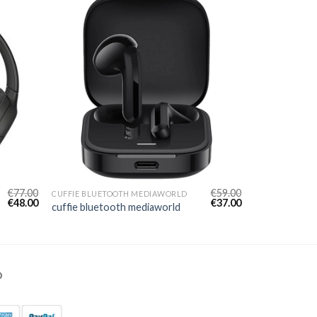
€
77.00
€
59.00
CUFFIE BLUETOOTH MEDIAWORLD
€
48.00
€
37.00
cuffie bluetooth mediaworld
O