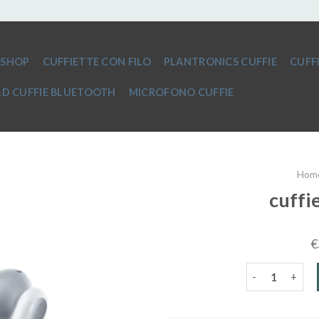
SHOP
CUFFIETTE CON FILO
PLANTRONICS CUFFIE
CUFF
D CUFFIE BLUETOOTH
MICROFONO CUFFIE
Hom
cuffi
€
cuffie bluetoo