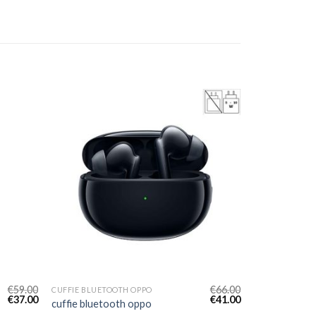
€
59.00
€
66.00
CUFFIE BLUETOOTH OPPO
€
37.00
€
41.00
cuffie bluetooth oppo