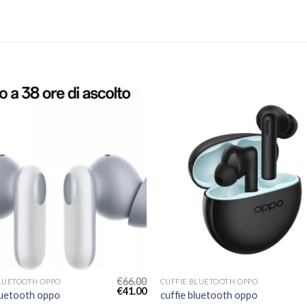
€
66.00
BLUETOOTH OPPO
CUFFIE BLUETOOTH OPPO
€
41.00
bluetooth oppo
cuffie bluetooth oppo