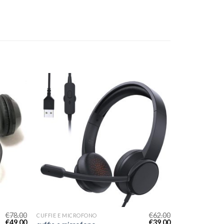
€
78.00
€
62.00
CUFFIE E MICROFONO
€
49.00
€
39.00