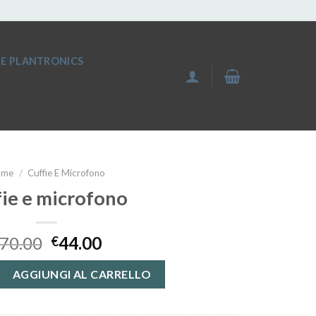
IE PLANTRONICS
ome
/
Cuffie E Microfono
fie e microfono
70.00
44.00
€
fono quantità
AGGIUNGI AL CARRELLO