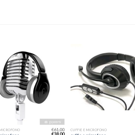
€
61.00
 MICROFONO
CUFFIE E MICROFONO
€
38.00