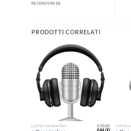
RECENSIONI (0)
PRODOTTI CORRELATI
€
77.00
€
70.00
CUFFIE E MICROFONO
CUFFIE E
€
48.00
€
44.00