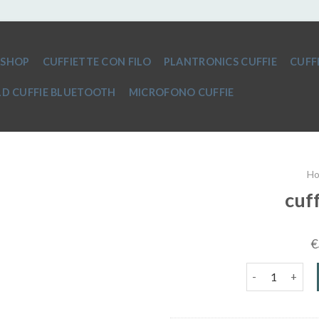
SHOP
CUFFIETTE CON FILO
PLANTRONICS CUFFIE
CUFF
D CUFFIE BLUETOOTH
MICROFONO CUFFIE
H
cuf
€
cuffie e micro