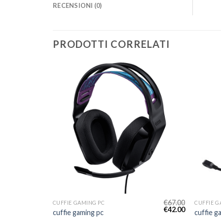
RECENSIONI (0)
PRODOTTI CORRELATI
€
77.00
€
67.00
CUFFIE GAMING PC
CUFFIE G
€
48.00
€
42.00
cuffie gaming pc
cuffie g