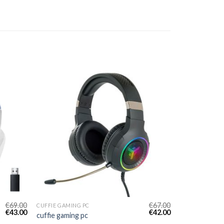
€
69.00
€
67.00
CUFFIE GAMING PC
€
43.00
€
42.00
cuffie gaming pc