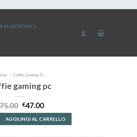
IE PLANTRONICS
ome
/
Cuffie Gaming Pc
ffie gaming pc
75.00
47.00
€
pc quantità
AGGIUNGI AL CARRELLO