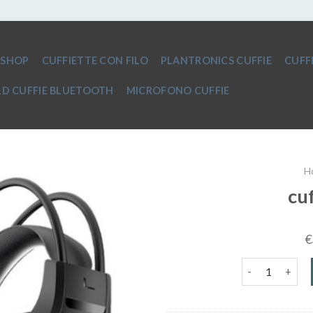
SHOP
CUFFIETTE CON FILO
PLANTRONICS CUFFIE
CUFF
D CUFFIE BLUETOOTH
MICROFONO CUFFIE
H
cu
€
cuffie gaming 