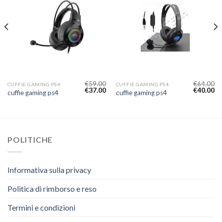
€
59.00
€
64.00
CUFFIE GAMING PS4
CUFFIE GAMING PS4
€
37.00
€
40.00
cuffie gaming ps4
cuffie gaming ps4
POLITICHE
Informativa sulla privacy
Politica di rimborso e reso
Termini e condizioni