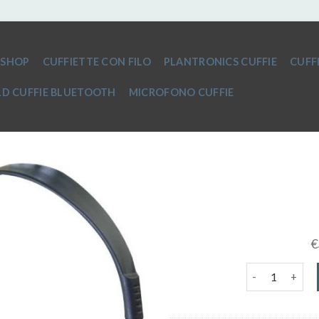
SHOP
CUFFIETTE CON FILO
PLANTRONICS CUFFIE
CUFF
D CUFFIE BLUETOOTH
MICROFONO CUFFIE
€
cuffie jack qua