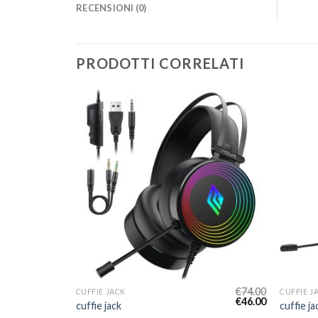
RECENSIONI (0)
PRODOTTI CORRELATI
€
75.00
€
74.00
CUFFIE JACK
CUFFIE J
€
47.00
€
46.00
cuffie jack
cuffie ja