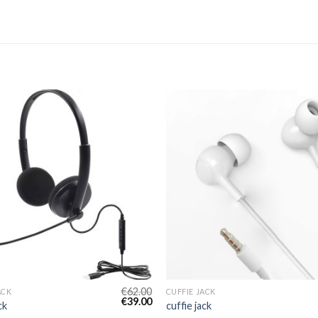
€
62.00
ACK
CUFFIE JACK
€
39.00
ck
cuffie jack