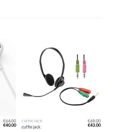
€
64.00
€
69.00
CUFFIE JACK
€
40.00
€
43.00
cuffie jack