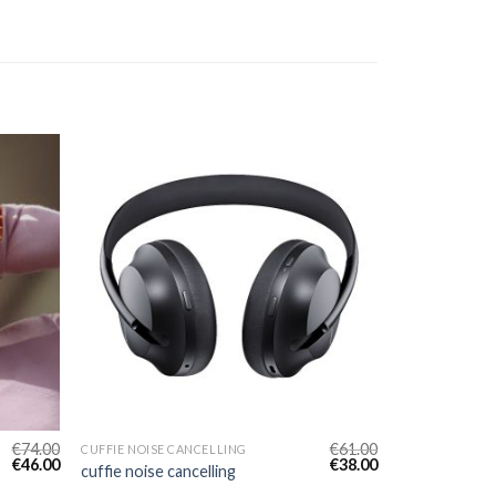
€
74.00
€
61.00
CUFFIE NOISE CANCELLING
€
46.00
€
38.00
cuffie noise cancelling