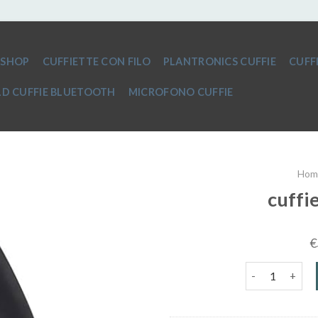
SHOP
CUFFIETTE CON FILO
PLANTRONICS CUFFIE
CUFF
D CUFFIE BLUETOOTH
MICROFONO CUFFIE
Hom
cuffi
€
cuffie noise ca