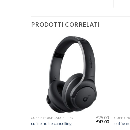
PRODOTTI CORRELATI
€
72.00
€
75.00
CUFFIE NOISE CANCELLING
CUFFIE N
€
45.00
€
47.00
cuffie noise cancelling
cuffie n