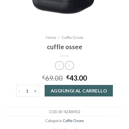
Home
/
Cuffie Ossee
cuffie ossee
69.00
43.00
€
€
cuffie ossee quantità
AGGIUNGI AL CARRELLO
COD:
BI-42300452
Categoria:
Cuffie Ossee