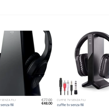
€
77.00
 SENZA FILI
CUFFIE TV SENZA FILI
€
48.00
 senza fili
cuffie tv senza fili