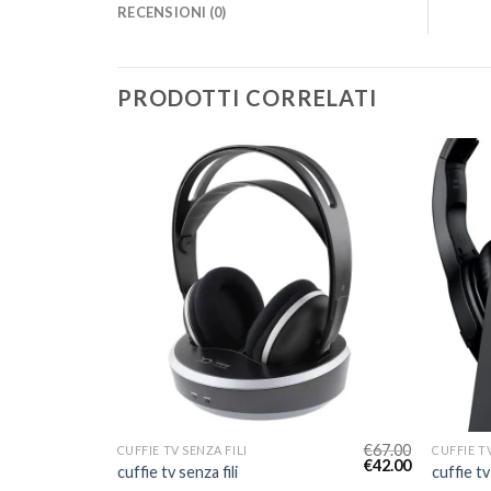
RECENSIONI (0)
PRODOTTI CORRELATI
€
72.00
€
67.00
CUFFIE TV SENZA FILI
CUFFIE TV
€
45.00
€
42.00
cuffie tv senza fili
cuffie tv