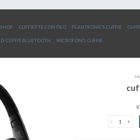
SHOP
CUFFIETTE CON FILO
PLANTRONICS CUFFIE
CUFF
D CUFFIE BLUETOOTH
MICROFONO CUFFIE
H
cuf
€
cuffie tv senza 