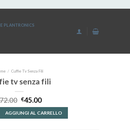
IE PLANTRONICS
ome
/
Cuffie Tv Senza Fili
fie tv senza fili
72.00
45.00
€
fili quantità
AGGIUNGI AL CARRELLO