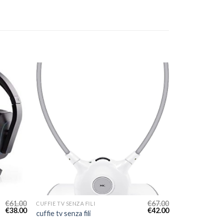
€
61.00
€
67.00
CUFFIE TV SENZA FILI
€
38.00
€
42.00
cuffie tv senza fili