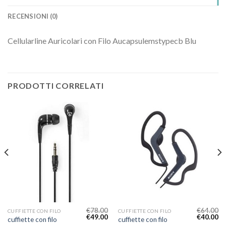
RECENSIONI (0)
Cellularline Auricolari con Filo Aucapsulemstypecb Blu
PRODOTTI CORRELATI
€
78.00
€
64.00
CUFFIETTE CON FILO
CUFFIETTE CON FILO
€
49.00
€
40.00
cuffiette con filo
cuffiette con filo