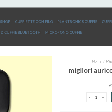
SHOP
CUFFIETTE CON FILO
PLANTRONICS CUFFIE
CUFF
D CUFFIE BLUETOOTH
MICROFONO CUFFIE
Home
/
Mig
migliori auric
€
migliori aurico