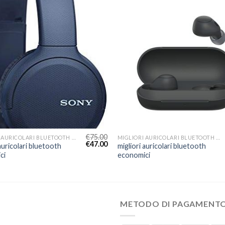
€
75.00
MIGLIORI AURICOLARI BLUETOOTH ECONOMICI
MIGLIORI AURICOLARI BLUETOOTH ECONOMICI
€
47.00
 auricolari bluetooth
migliori auricolari bluetooth
ci
economici
METODO DI PAGAMENT