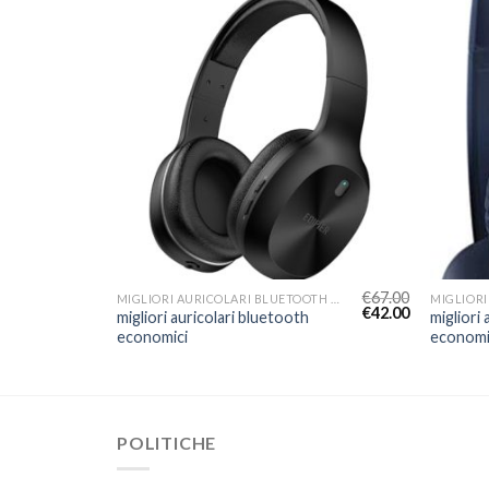
€
75.00
€
67.00
MIGLIORI AURICOLARI BLUETOOTH ECONOMICI
MIGLIORI AURICOLARI BLUETOOTH ECONOMICI
€
47.00
€
42.00
migliori auricolari bluetooth
migliori
economici
economi
POLITICHE