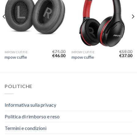
€
74.00
€
59.00
MPOW CUFFIE
MPOW CUFFIE
€
46.00
€
37.00
mpow cuffie
mpow cuffie
POLITICHE
Informativa sulla privacy
Politica di rimborso e reso
Termini e condizioni