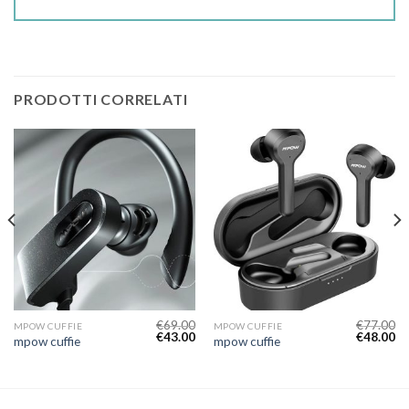
PRODOTTI CORRELATI
€
69.00
€
77.00
MPOW CUFFIE
MPOW CUFFIE
€
43.00
€
48.00
mpow cuffie
mpow cuffie