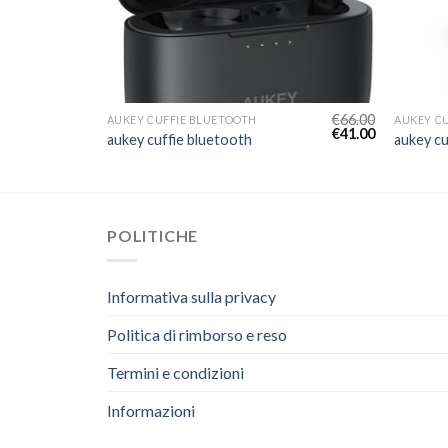
€
77.00
€
66.00
AUKEY CUFFIE BLUETOOTH
AUKEY C
€
48.00
€
41.00
aukey cuffie bluetooth
aukey cu
POLITICHE
Informativa sulla privacy
Politica di rimborso e reso
Termini e condizioni
Informazioni