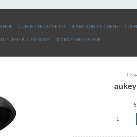
SHOP
CUFFIETTE CON FILO
PLANTRONICS CUFFIE
CUFF
D CUFFIE BLUETOOTH
MICROFONO CUFFIE
Hom
aukey
€
aukey cuffie b