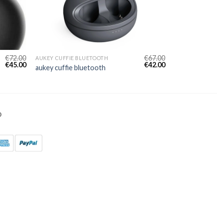
€
72.00
€
67.00
AUKEY CUFFIE BLUETOOTH
€
45.00
€
42.00
aukey cuffie bluetooth
O