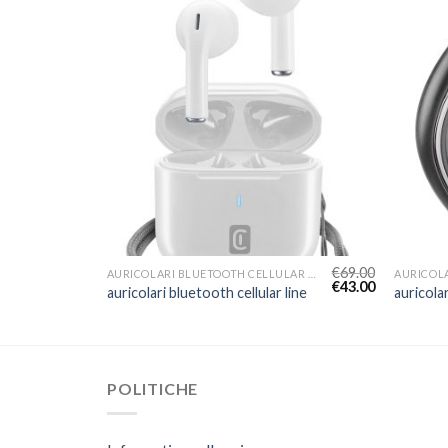
€
74.00
€
69.00
AURICOLARI BLUETOOTH CELLULAR LINE
AURICOLARI BLUETOOTH CELLULAR LINE
€
46.00
€
43.00
line
auricolari bluetooth cellular line
auricolar
POLITICHE