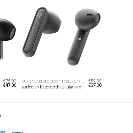
€
75.00
€
59.00
AURICOLARI BLUETOOTH CELLULAR LINE
€
47.00
€
37.00
auricolari bluetooth cellular line
O