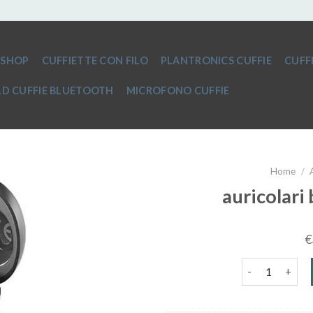
SHOP
CUFFIETTE CON FILO
PLANTRONICS CUFFIE
CUFF
D CUFFIE BLUETOOTH
MICROFONO CUFFIE
Home
/
auricolari 
€
auricolari blue