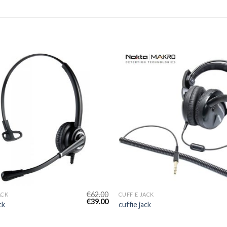
€
62.00
ACK
CUFFIE JACK
€
39.00
ck
cuffie jack