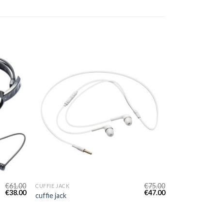
€
61.00
€
75.00
CUFFIE JACK
€
38.00
€
47.00
cuffie jack