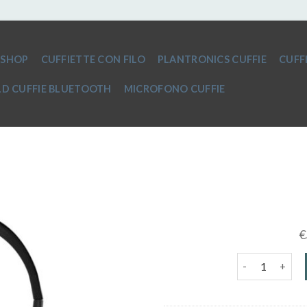
SHOP
CUFFIETTE CON FILO
PLANTRONICS CUFFIE
CUFF
D CUFFIE BLUETOOTH
MICROFONO CUFFIE
€
cuffie jack qua