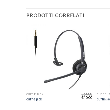
PRODOTTI CORRELATI
€
64.00
€
64.00
CUFFIE JACK
CUFFIE J
€
40.00
€
40.00
cuffie jack
cuffie ja