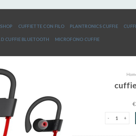
SHOP
CUFFIETTE CON FILO
PLANTRONICS CUFFIE
CUFF
D CUFFIE BLUETOOTH
MICROFONO CUFFIE
Hom
cuffi
€
cuffie sport b