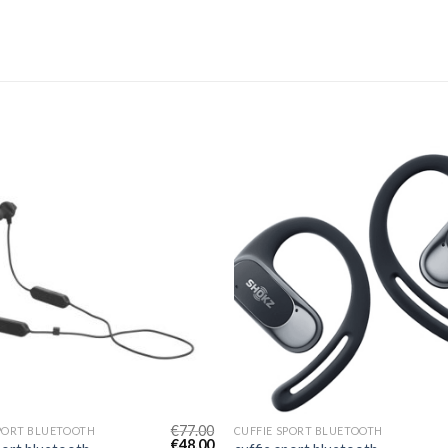
€
77.00
SPORT BLUETOOTH
CUFFIE SPORT BLUETOOTH
€
48.00