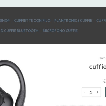
SHOP
CUFFIETTE CON FILO
PLANTRONICS CUFFIE
CUFF
D CUFFIE BLUETOOTH
MICROFONO CUFFIE
Hom
cuffi
€
cuffie sport b