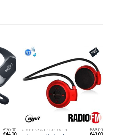
€
70.00
€
69.00
CUFFIE SPORT BLUETOOTH
€
44.00
€
43.00