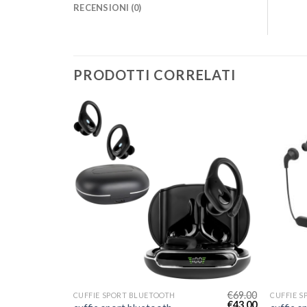
RECENSIONI (0)
PRODOTTI CORRELATI
€
59.00
€
69.00
CUFFIE SPORT BLUETOOTH
CUFFIE 
€
37.00
€
43.00