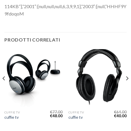
114KB”],”2001″:[null,null,null,6,3,9,9,1],”2003″:[null,”HHHF9Y
9fdoqoM
PRODOTTI CORRELATI
€
77.00
€
64.00
CUFFIE TV
CUFFIE TV
€
48.00
€
40.00
cuffie tv
cuffie tv