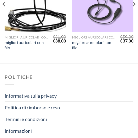
€
61.00
€
59.00
MIGLIORI AURICOLARI CON FILO
MIGLIORI AURICOLARI CON FILO
€
38.00
€
37.00
migliori auricolari con
migliori auricolari con
filo
filo
POLITICHE
Informativa sulla privacy
Politica di rimborso e reso
Termini e condizioni
Informazioni