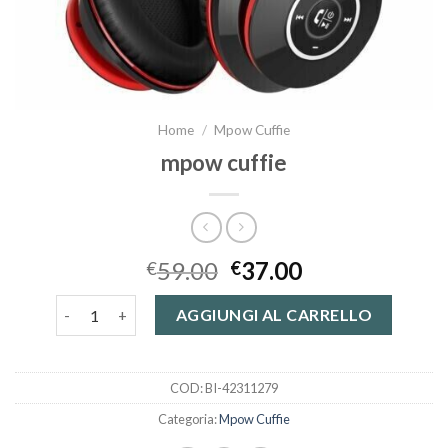
Home
/
Mpow Cuffie
mpow cuffie
59.00
37.00
€
€
mpow cuffie quantità
AGGIUNGI AL CARRELLO
COD:
BI-42311279
Categoria:
Mpow Cuffie