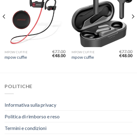
€
77.00
€
77.00
MPOW CUFFIE
MPOW CUFFIE
€
48.00
€
48.00
mpow cuffie
mpow cuffie
POLITICHE
Informativa sulla privacy
Politica di rimborso e reso
Termini e condizioni