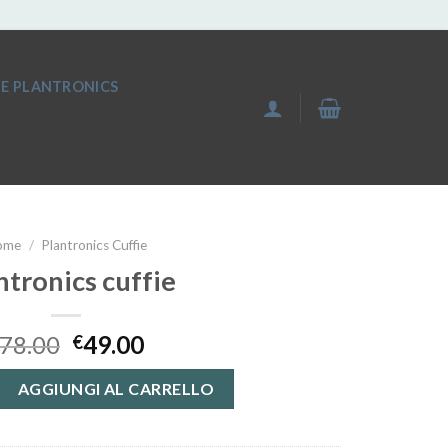
IE PLANTRONICS
ome
/
Plantronics Cuffie
ntronics cuffie
78.00
49.00
€
fie quantità
AGGIUNGI AL CARRELLO