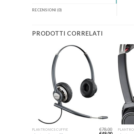
RECENSIONI (0)
PRODOTTI CORRELATI
€
70.00
€
78.00
PLANTRONICS CUFFIE
PLANTRON
€
44.00
€
49.00