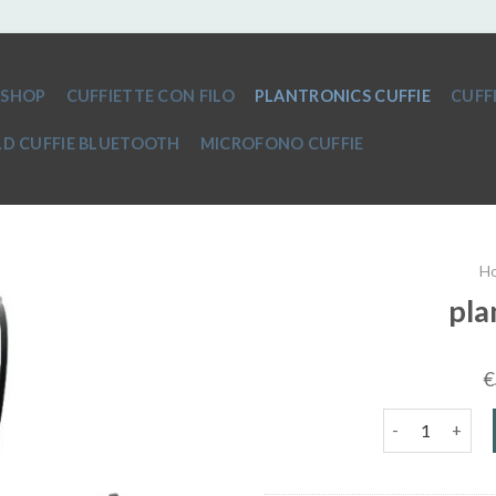
SHOP
CUFFIETTE CON FILO
PLANTRONICS CUFFIE
CUFF
D CUFFIE BLUETOOTH
MICROFONO CUFFIE
H
pla
€
plantronics cuf