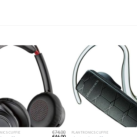
€
74.00
ICS CUFFIE
PLANTRONICS CUFFIE
€
46.00