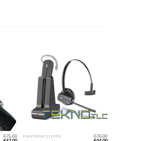
€
75.00
€
70.00
PLANTRONICS CUFFIE
€
47.00
€
44.00