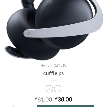
Home
/
Cuffie Ps
cuffie ps
61.00
38.00
€
€